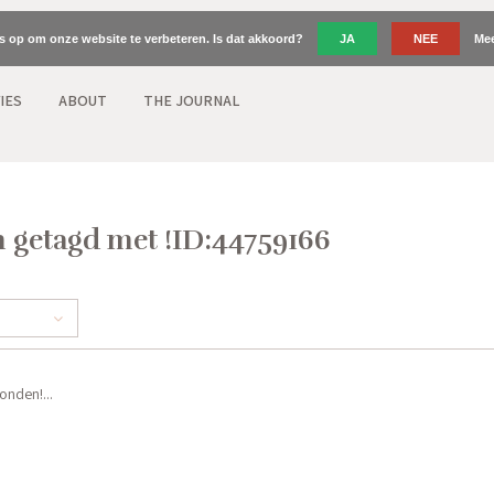
es op om onze website te verbeteren. Is dat akkoord?
JA
NEE
Mee
IES
ABOUT
THE JOURNAL
 getagd met !ID:44759166
nden!...