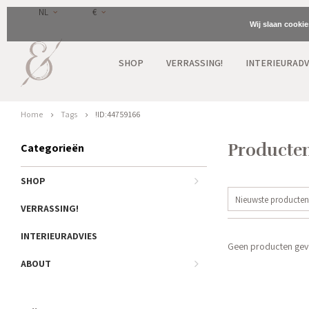
NL
€
Wij slaan cooki
SHOP
VERRASSING!
INTERIEURADV
Home
Tags
!ID:44759166
Producten
Categorieën
SHOP
Nieuwste producten
VERRASSING!
INTERIEURADVIES
Geen producten gevo
ABOUT