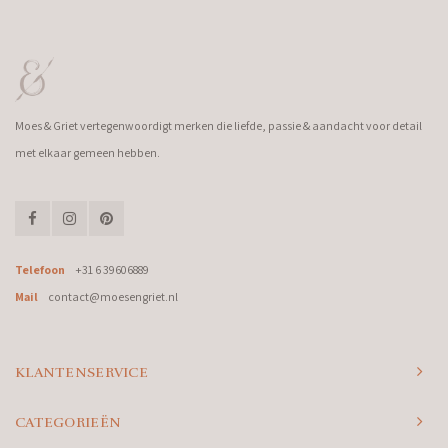
Moes & Griet vertegenwoordigt merken die liefde, passie & aandacht voor detail
met elkaar gemeen hebben.
Telefoon
+31 6 39606889
Mail
contact@moesengriet.nl
KLANTENSERVICE
CATEGORIEËN