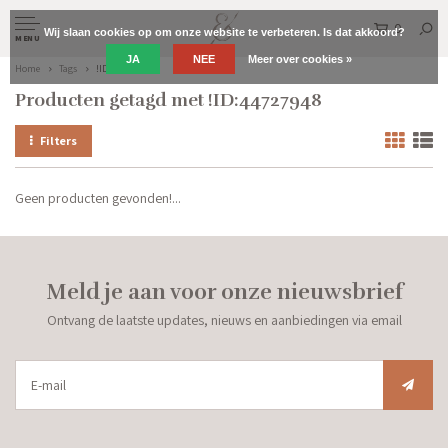
0
Wij slaan cookies op om onze website te verbeteren. Is dat akkoord?
MENU
JA
NEE
Meer over cookies »
Home
Tags
!ID:44727948
Producten getagd met !ID:44727948
Filters
Geen producten gevonden!...
Meld je aan voor onze nieuwsbrief
Ontvang de laatste updates, nieuws en aanbiedingen via email