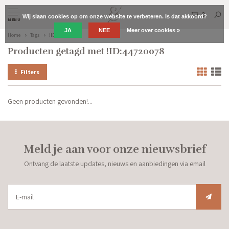
0
Wij slaan cookies op om onze website te verbeteren. Is dat akkoord?
MENU
JA
NEE
Meer over cookies »
Home
Tags
!ID:44720078
Producten getagd met !ID:44720078
Filters
Geen producten gevonden!...
Meld je aan voor onze nieuwsbrief
Ontvang de laatste updates, nieuws en aanbiedingen via email