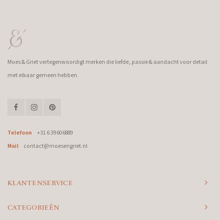
Moes & Griet vertegenwoordigt merken die liefde, passie & aandacht voor detail
met elkaar gemeen hebben.
Telefoon
+31 6 39606889
Mail
contact@moesengriet.nl
KLANTENSERVICE
CATEGORIEËN