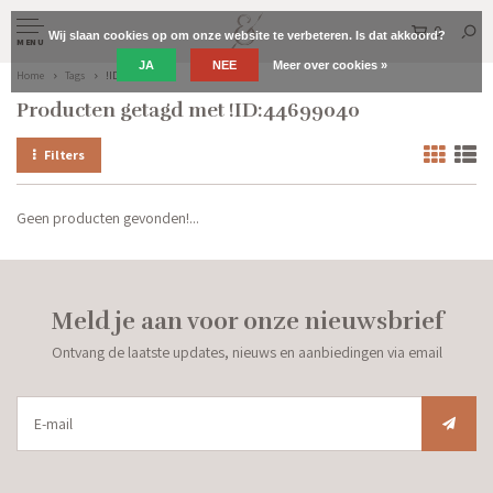
0
Wij slaan cookies op om onze website te verbeteren. Is dat akkoord?
MENU
JA
NEE
Meer over cookies »
Home
Tags
!ID:44699040
Producten getagd met !ID:44699040
Filters
Geen producten gevonden!...
Meld je aan voor onze nieuwsbrief
Ontvang de laatste updates, nieuws en aanbiedingen via email