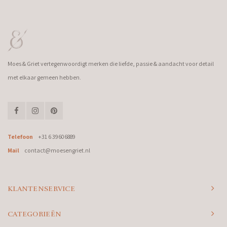
Moes & Griet vertegenwoordigt merken die liefde, passie & aandacht voor detail
met elkaar gemeen hebben.
Telefoon
+31 6 39606889
Mail
contact@moesengriet.nl
KLANTENSERVICE
CATEGORIEËN