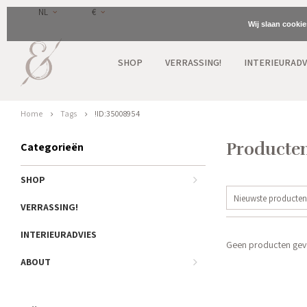
NL
€
Wij slaan cooki
SHOP
VERRASSING!
INTERIEURADV
Home
Tags
!ID:35008954
Producten
Categorieën
SHOP
Nieuwste producten
VERRASSING!
INTERIEURADVIES
Geen producten gevo
ABOUT