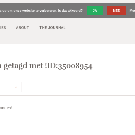
es op om onze website te verbeteren. Is dat akkoord?
JA
NEE
Mee
IES
ABOUT
THE JOURNAL
 getagd met !ID:35008954
nden!...