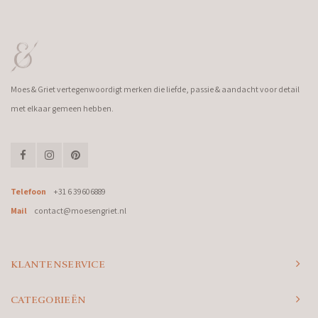
Moes & Griet vertegenwoordigt merken die liefde, passie & aandacht voor detail
met elkaar gemeen hebben.
Telefoon
+31 6 39606889
Mail
contact@moesengriet.nl
KLANTENSERVICE
CATEGORIEËN