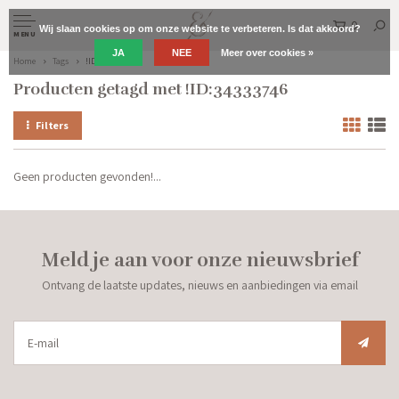
0
Wij slaan cookies op om onze website te verbeteren. Is dat akkoord?
MENU
JA
NEE
Meer over cookies »
Home
Tags
!ID:34333746
Producten getagd met !ID:34333746
Filters
Geen producten gevonden!...
Meld je aan voor onze nieuwsbrief
Ontvang de laatste updates, nieuws en aanbiedingen via email