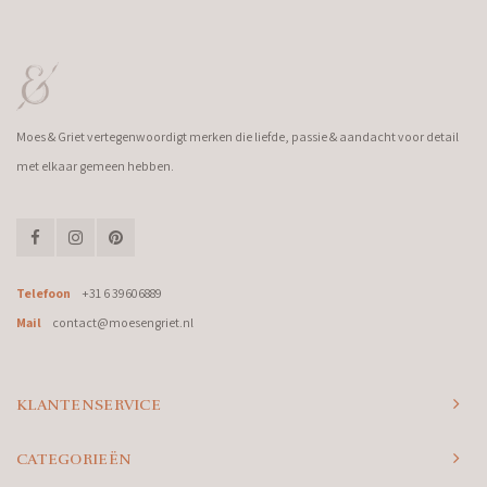
Moes & Griet vertegenwoordigt merken die liefde, passie & aandacht voor detail
met elkaar gemeen hebben.
Telefoon
+31 6 39606889
Mail
contact@moesengriet.nl
KLANTENSERVICE
CATEGORIEËN