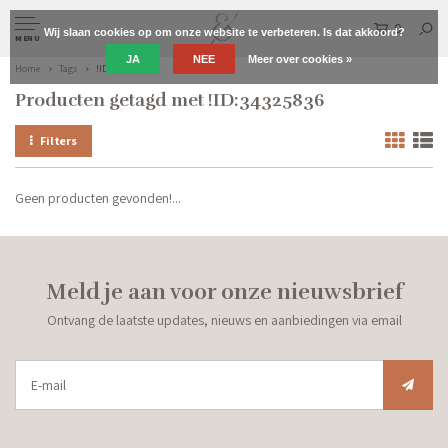
0
Wij slaan cookies op om onze website te verbeteren. Is dat akkoord?
MENU
JA
NEE
Meer over cookies »
Home
Tags
!ID:34325836
Producten getagd met !ID:34325836
Filters
Geen producten gevonden!...
Meld je aan voor onze nieuwsbrief
Ontvang de laatste updates, nieuws en aanbiedingen via email