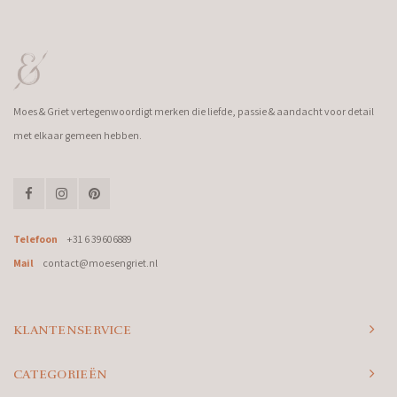
Moes & Griet vertegenwoordigt merken die liefde, passie & aandacht voor detail
met elkaar gemeen hebben.
Telefoon
+31 6 39606889
Mail
contact@moesengriet.nl
KLANTENSERVICE
CATEGORIEËN