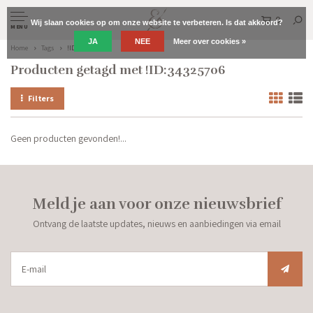
0
Wij slaan cookies op om onze website te verbeteren. Is dat akkoord?
MENU
JA
NEE
Meer over cookies »
Home
Tags
!ID:34325706
Producten getagd met !ID:34325706
Filters
Geen producten gevonden!...
Meld je aan voor onze nieuwsbrief
Ontvang de laatste updates, nieuws en aanbiedingen via email