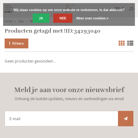
0
Wij slaan cookies op om onze website te verbeteren. Is dat akkoord?
MENU
JA
NEE
Meer over cookies »
Home
Tags
!ID:34293040
Producten getagd met !ID:34293040
Filters
Geen producten gevonden!...
Meld je aan voor onze nieuwsbrief
Ontvang de laatste updates, nieuws en aanbiedingen via email