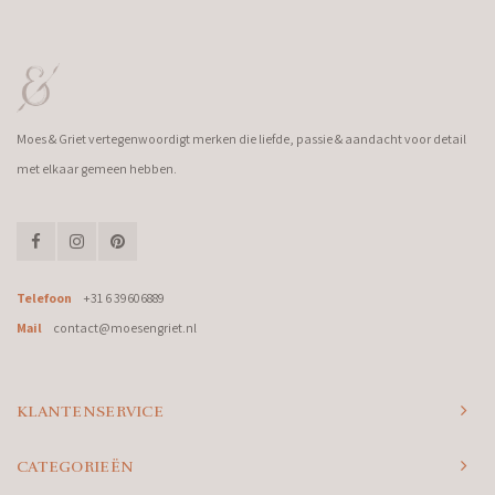
Moes & Griet vertegenwoordigt merken die liefde, passie & aandacht voor detail
met elkaar gemeen hebben.
Telefoon
+31 6 39606889
Mail
contact@moesengriet.nl
KLANTENSERVICE
CATEGORIEËN