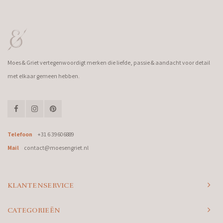
Moes & Griet vertegenwoordigt merken die liefde, passie & aandacht voor detail
met elkaar gemeen hebben.
Telefoon
+31 6 39606889
Mail
contact@moesengriet.nl
KLANTENSERVICE
CATEGORIEËN