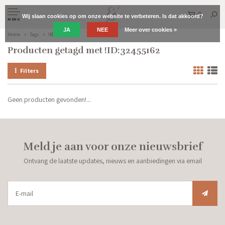
0
Wij slaan cookies op om onze website te verbeteren. Is dat akkoord?
MENU
JA
NEE
Meer over cookies »
Home
Tags
!ID:32455162
Producten getagd met !ID:32455162
Filters
Geen producten gevonden!...
Meld je aan voor onze nieuwsbrief
Ontvang de laatste updates, nieuws en aanbiedingen via email