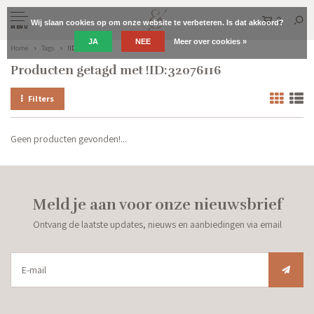
0
Wij slaan cookies op om onze website te verbeteren. Is dat akkoord?
MENU
JA
NEE
Meer over cookies »
Home
Tags
!ID:32076116
Producten getagd met !ID:32076116
Filters
Geen producten gevonden!...
Meld je aan voor onze nieuwsbrief
Ontvang de laatste updates, nieuws en aanbiedingen via email