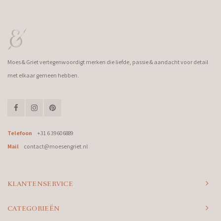
Moes & Griet vertegenwoordigt merken die liefde, passie & aandacht voor detail
met elkaar gemeen hebben.
Telefoon
+31 6 39606889
Mail
contact@moesengriet.nl
KLANTENSERVICE
CATEGORIEËN