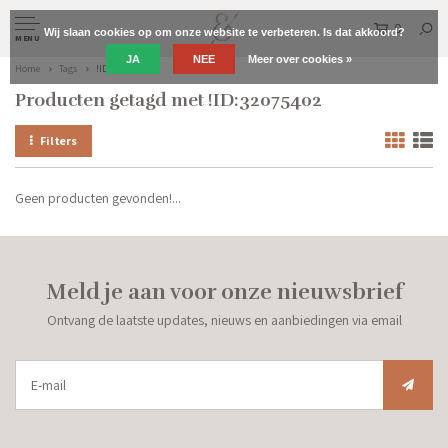
0
Wij slaan cookies op om onze website te verbeteren. Is dat akkoord?
MENU
JA
NEE
Meer over cookies »
Home
Tags
!ID:32075402
Producten getagd met !ID:32075402
Filters
Geen producten gevonden!...
Meld je aan voor onze nieuwsbrief
Ontvang de laatste updates, nieuws en aanbiedingen via email