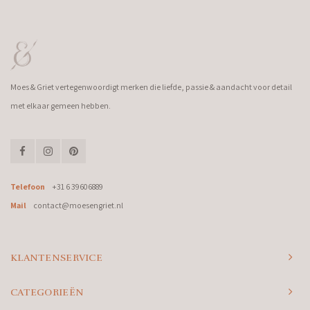
Moes & Griet vertegenwoordigt merken die liefde, passie & aandacht voor detail
met elkaar gemeen hebben.
Telefoon
+31 6 39606889
Mail
contact@moesengriet.nl
KLANTENSERVICE
CATEGORIEËN