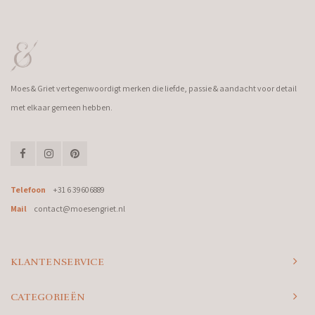
Moes & Griet vertegenwoordigt merken die liefde, passie & aandacht voor detail
met elkaar gemeen hebben.
Telefoon
+31 6 39606889
Mail
contact@moesengriet.nl
KLANTENSERVICE
CATEGORIEËN