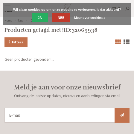
0
Wij slaan cookies op om onze website te verbeteren. Is dat akkoord?
MENU
JA
NEE
Meer over cookies »
Home
Tags
!ID:32069938
Producten getagd met !ID:32069938
Filters
Geen producten gevonden!...
Meld je aan voor onze nieuwsbrief
Ontvang de laatste updates, nieuws en aanbiedingen via email