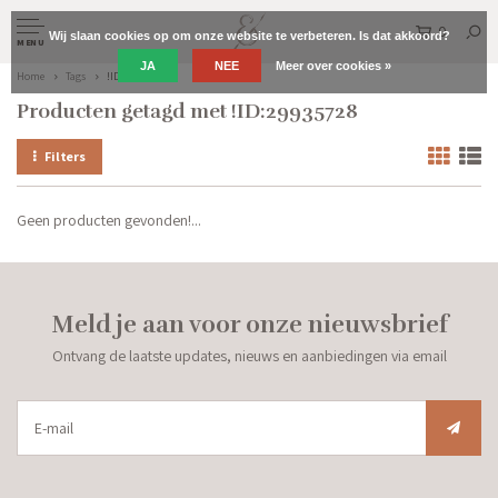
0
Wij slaan cookies op om onze website te verbeteren. Is dat akkoord?
MENU
JA
NEE
Meer over cookies »
Home
Tags
!ID:29935728
Producten getagd met !ID:29935728
Filters
Geen producten gevonden!...
Meld je aan voor onze nieuwsbrief
Ontvang de laatste updates, nieuws en aanbiedingen via email