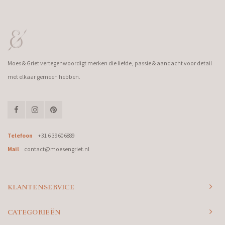
Moes & Griet vertegenwoordigt merken die liefde, passie & aandacht voor detail
met elkaar gemeen hebben.
Telefoon
+31 6 39606889
Mail
contact@moesengriet.nl
KLANTENSERVICE
CATEGORIEËN