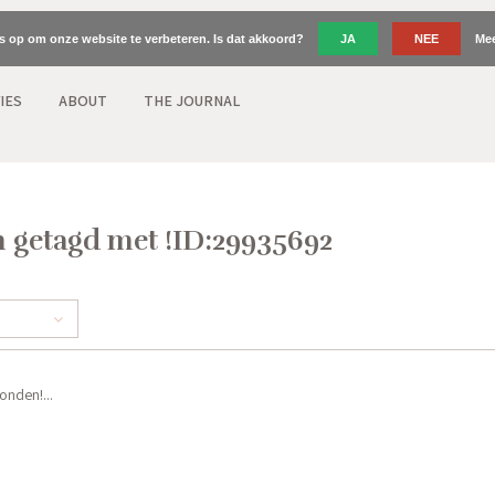
es op om onze website te verbeteren. Is dat akkoord?
JA
NEE
Mee
IES
ABOUT
THE JOURNAL
 getagd met !ID:29935692
nden!...