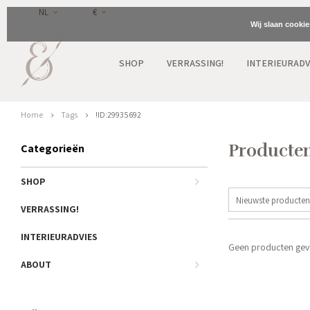
NL
€
Wij slaan cooki
SHOP
VERRASSING!
INTERIEURADV
Home
Tags
!ID:29935692
Producten
Categorieën
SHOP
Nieuwste producten
VERRASSING!
INTERIEURADVIES
Geen producten gevo
ABOUT