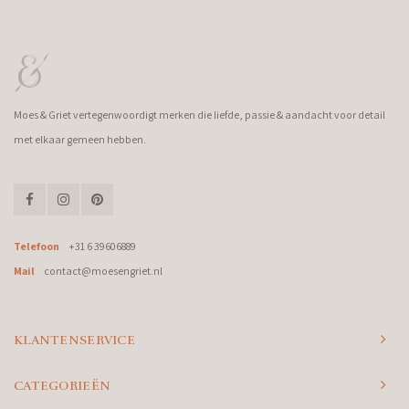
Moes & Griet vertegenwoordigt merken die liefde, passie & aandacht voor detail
met elkaar gemeen hebben.
Telefoon
+31 6 39606889
Mail
contact@moesengriet.nl
KLANTENSERVICE
CATEGORIEËN