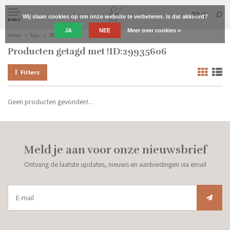
0
Wij slaan cookies op om onze website te verbeteren. Is dat akkoord?
MENU
JA
NEE
Meer over cookies »
Home
Tags
!ID:29935606
Producten getagd met !ID:29935606
Filters
Geen producten gevonden!...
Meld je aan voor onze nieuwsbrief
Ontvang de laatste updates, nieuws en aanbiedingen via email