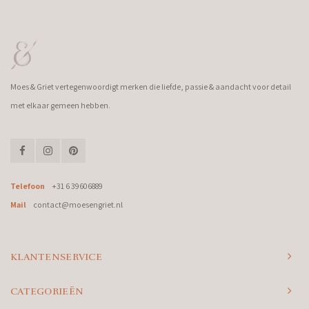
Moes & Griet vertegenwoordigt merken die liefde, passie & aandacht voor detail
met elkaar gemeen hebben.
Telefoon
+31 6 39606889
Mail
contact@moesengriet.nl
KLANTENSERVICE
CATEGORIEËN