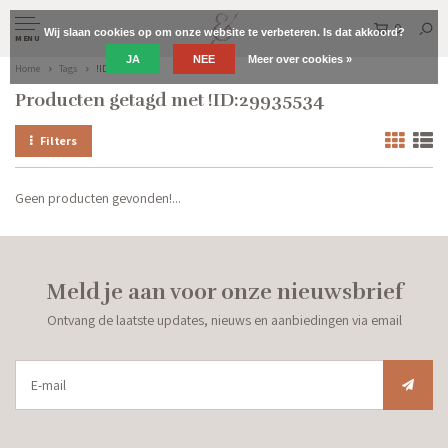
0
Wij slaan cookies op om onze website te verbeteren. Is dat akkoord?
MENU
JA
NEE
Meer over cookies »
Home
Tags
!ID:29935534
Producten getagd met !ID:29935534
Filters
Geen producten gevonden!...
Meld je aan voor onze nieuwsbrief
Ontvang de laatste updates, nieuws en aanbiedingen via email