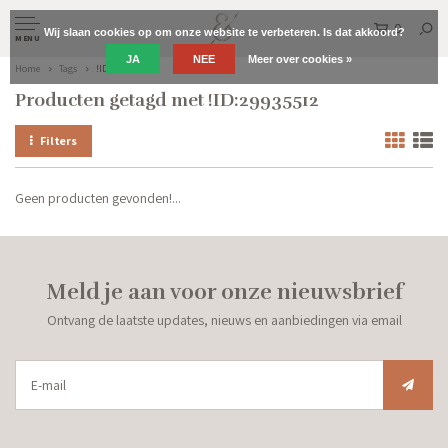
0
Wij slaan cookies op om onze website te verbeteren. Is dat akkoord?
MENU
JA
NEE
Meer over cookies »
Home
Tags
!ID:29935512
Producten getagd met !ID:29935512
Filters
Geen producten gevonden!...
Meld je aan voor onze nieuwsbrief
Ontvang de laatste updates, nieuws en aanbiedingen via email