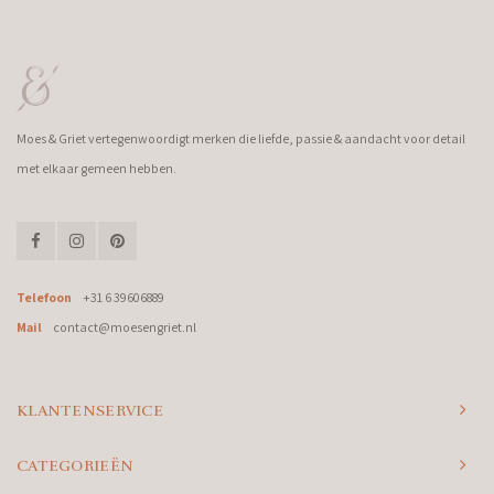
Moes & Griet vertegenwoordigt merken die liefde, passie & aandacht voor detail
met elkaar gemeen hebben.
Telefoon
+31 6 39606889
Mail
contact@moesengriet.nl
KLANTENSERVICE
CATEGORIEËN