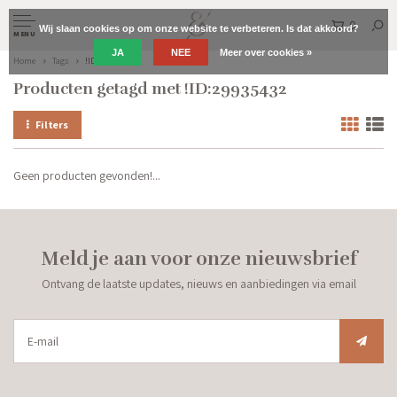
0
Wij slaan cookies op om onze website te verbeteren. Is dat akkoord?
MENU
JA
NEE
Meer over cookies »
Home
Tags
!ID:29935432
Producten getagd met !ID:29935432
Filters
Geen producten gevonden!...
Meld je aan voor onze nieuwsbrief
Ontvang de laatste updates, nieuws en aanbiedingen via email