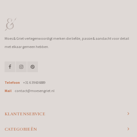
Moes & Griet vertegenwoordigt merken die liefde, passie & aandacht voor detail
met elkaar gemeen hebben.
Telefoon
+31 6 39606889
Mail
contact@moesengriet.nl
KLANTENSERVICE
CATEGORIEËN