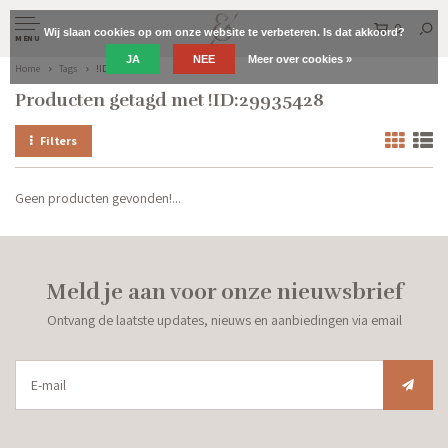
0
Wij slaan cookies op om onze website te verbeteren. Is dat akkoord?
MENU
JA
NEE
Meer over cookies »
Home
Tags
!ID:29935428
Producten getagd met !ID:29935428
Filters
Geen producten gevonden!...
Meld je aan voor onze nieuwsbrief
Ontvang de laatste updates, nieuws en aanbiedingen via email