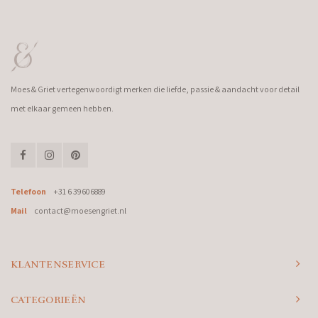
Moes & Griet vertegenwoordigt merken die liefde, passie & aandacht voor detail
met elkaar gemeen hebben.
Telefoon
+31 6 39606889
Mail
contact@moesengriet.nl
KLANTENSERVICE
CATEGORIEËN