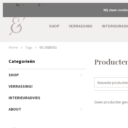
NL
€
Wij slaan cooki
SHOP
VERRASSING!
INTERIEURADV
Home
Tags
!ID:26181421
Producten
Categorieën
SHOP
Nieuwste producten
VERRASSING!
INTERIEURADVIES
Geen producten gevo
ABOUT