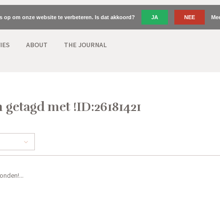
es op om onze website te verbeteren. Is dat akkoord?
JA
NEE
Mee
IES
ABOUT
THE JOURNAL
 getagd met !ID:26181421
nden!...