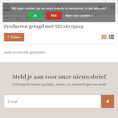
0
Wij slaan cookies op om onze website te verbeteren. Is dat akkoord?
MENU
JA
NEE
Meer over cookies »
Home
Tags
!ID:26179109
Producten getagd met !ID:26179109
Filters
Geen producten gevonden!...
Meld je aan voor onze nieuwsbrief
Ontvang de laatste updates, nieuws en aanbiedingen via email