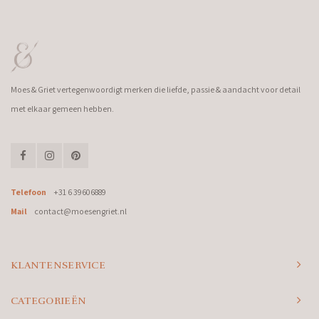
Moes & Griet vertegenwoordigt merken die liefde, passie & aandacht voor detail
met elkaar gemeen hebben.
Telefoon
+31 6 39606889
Mail
contact@moesengriet.nl
KLANTENSERVICE
CATEGORIEËN