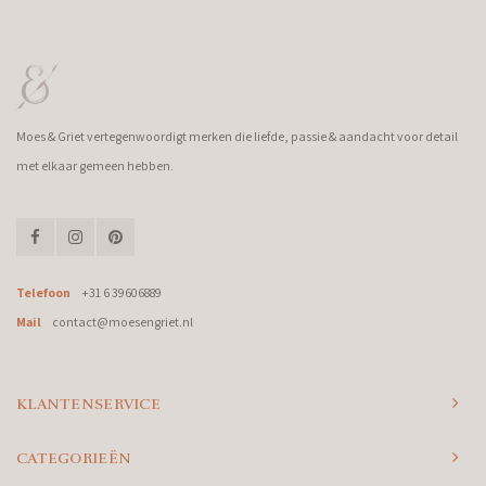
Moes & Griet vertegenwoordigt merken die liefde, passie & aandacht voor detail
met elkaar gemeen hebben.
Telefoon
+31 6 39606889
Mail
contact@moesengriet.nl
KLANTENSERVICE
CATEGORIEËN