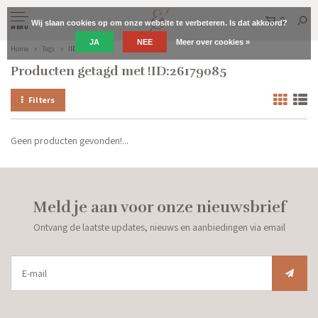
0
Wij slaan cookies op om onze website te verbeteren. Is dat akkoord?
MENU
JA
NEE
Meer over cookies »
Home
Tags
!ID:26179085
Producten getagd met !ID:26179085
Filters
Geen producten gevonden!...
Meld je aan voor onze nieuwsbrief
Ontvang de laatste updates, nieuws en aanbiedingen via email