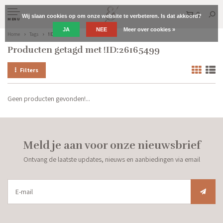
0
Wij slaan cookies op om onze website te verbeteren. Is dat akkoord?
MENU
JA
NEE
Meer over cookies »
Home
Tags
!ID:26165499
Producten getagd met !ID:26165499
Filters
Geen producten gevonden!...
Meld je aan voor onze nieuwsbrief
Ontvang de laatste updates, nieuws en aanbiedingen via email