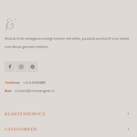
Moes & Griet vertegenwoordigt merken die liefde, passie & aandacht voor detail
met elkaar gemeen hebben.
Telefoon
+31 6 39606889
Mail
contact@moesengriet.nl
KLANTENSERVICE
CATEGORIEËN