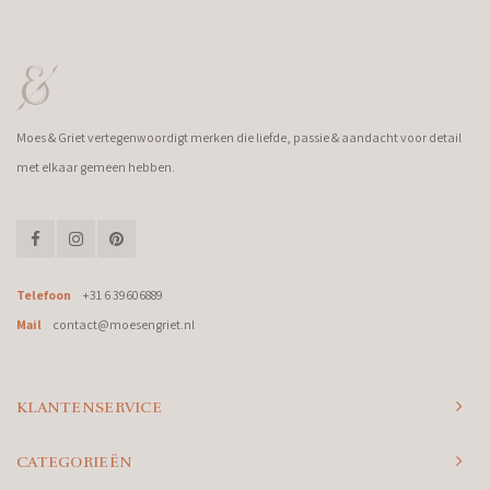
Moes & Griet vertegenwoordigt merken die liefde, passie & aandacht voor detail
met elkaar gemeen hebben.
Telefoon
+31 6 39606889
Mail
contact@moesengriet.nl
KLANTENSERVICE
CATEGORIEËN