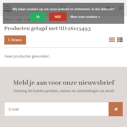
0
Wij slaan cookies op om onze website te verbeteren. Is dat akkoord?
MENU
JA
NEE
Meer over cookies »
Home
Tags
!ID:26125493
Producten getagd met !ID:26125493
Filters
Geen producten gevonden!...
Meld je aan voor onze nieuwsbrief
Ontvang de laatste updates, nieuws en aanbiedingen via email