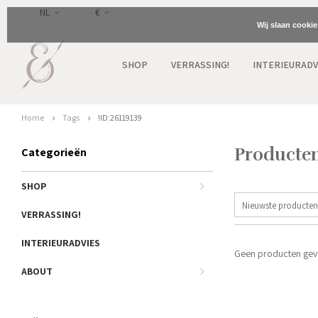
NL
€
Wij slaan cooki
SHOP
VERRASSING!
INTERIEURADV
Home
Tags
!ID:26119139
Producten
Categorieën
SHOP
Nieuwste producten
VERRASSING!
INTERIEURADVIES
Geen producten gevo
ABOUT