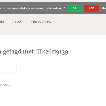
es op om onze website te verbeteren. Is dat akkoord?
JA
NEE
Mee
IES
ABOUT
THE JOURNAL
 getagd met !ID:26119139
nden!...