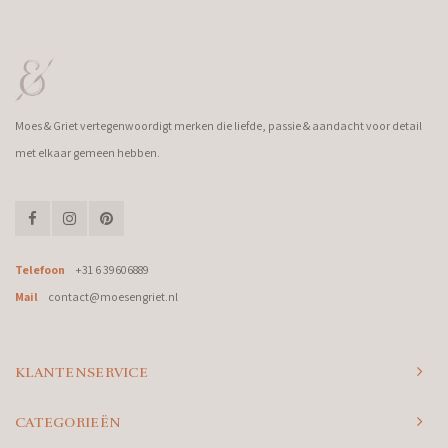
Moes & Griet vertegenwoordigt merken die liefde, passie & aandacht voor detail
met elkaar gemeen hebben.
Telefoon
+31 6 39606889
Mail
contact@moesengriet.nl
KLANTENSERVICE
CATEGORIEËN