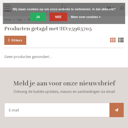
0
Wij slaan cookies op om onze website te verbeteren. Is dat akkoord?
MENU
JA
NEE
Meer over cookies »
Home
Tags
!ID:25965705
Producten getagd met !ID:25965705
Filters
Geen producten gevonden!...
Meld je aan voor onze nieuwsbrief
Ontvang de laatste updates, nieuws en aanbiedingen via email