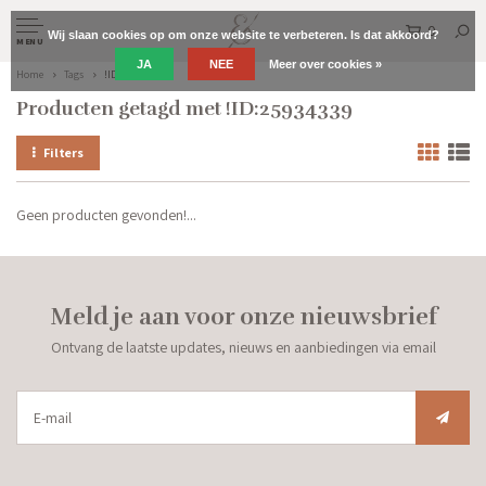
0
Wij slaan cookies op om onze website te verbeteren. Is dat akkoord?
MENU
JA
NEE
Meer over cookies »
Home
Tags
!ID:25934339
Producten getagd met !ID:25934339
Filters
Geen producten gevonden!...
Meld je aan voor onze nieuwsbrief
Ontvang de laatste updates, nieuws en aanbiedingen via email