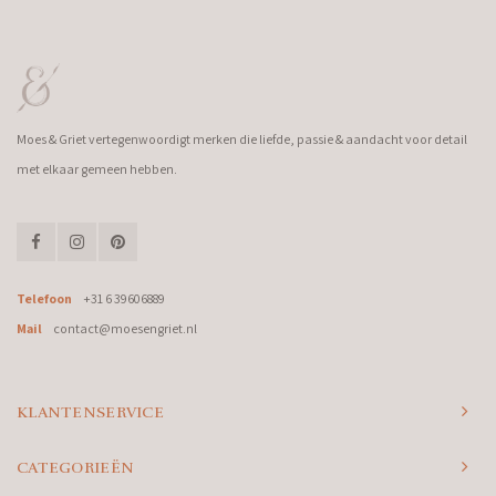
Moes & Griet vertegenwoordigt merken die liefde, passie & aandacht voor detail
met elkaar gemeen hebben.
Telefoon
+31 6 39606889
Mail
contact@moesengriet.nl
KLANTENSERVICE
CATEGORIEËN