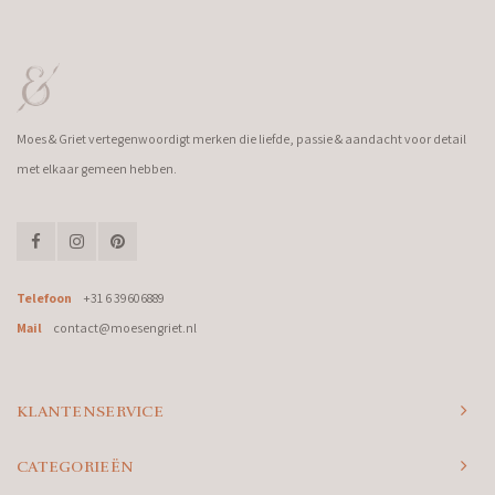
Moes & Griet vertegenwoordigt merken die liefde, passie & aandacht voor detail
met elkaar gemeen hebben.
Telefoon
+31 6 39606889
Mail
contact@moesengriet.nl
KLANTENSERVICE
CATEGORIEËN