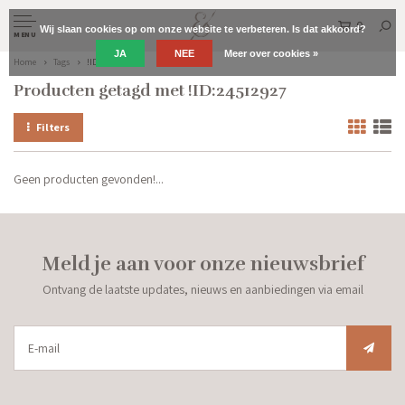
0
Wij slaan cookies op om onze website te verbeteren. Is dat akkoord?
MENU
JA
NEE
Meer over cookies »
Home
Tags
!ID:24512927
Producten getagd met !ID:24512927
Filters
Geen producten gevonden!...
Meld je aan voor onze nieuwsbrief
Ontvang de laatste updates, nieuws en aanbiedingen via email