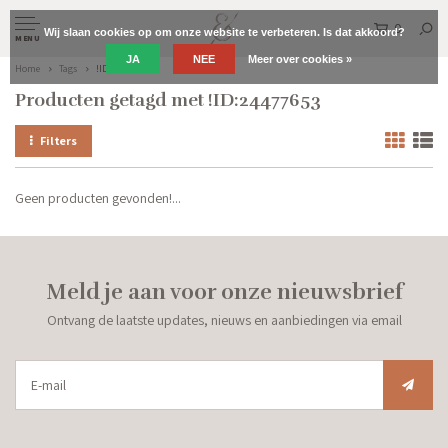
0
Wij slaan cookies op om onze website te verbeteren. Is dat akkoord?
MENU
JA
NEE
Meer over cookies »
Home
Tags
!ID:24477653
Producten getagd met !ID:24477653
Filters
Geen producten gevonden!...
Meld je aan voor onze nieuwsbrief
Ontvang de laatste updates, nieuws en aanbiedingen via email