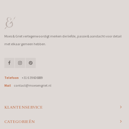
Moes & Griet vertegenwoordigt merken die liefde, passie & aandacht voor detail
met elkaar gemeen hebben.
Telefoon
+31 6 39606889
Mail
contact@moesengriet.nl
KLANTENSERVICE
CATEGORIEËN