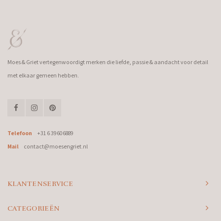
Moes & Griet vertegenwoordigt merken die liefde, passie & aandacht voor detail
met elkaar gemeen hebben.
Telefoon
+31 6 39606889
Mail
contact@moesengriet.nl
KLANTENSERVICE
CATEGORIEËN