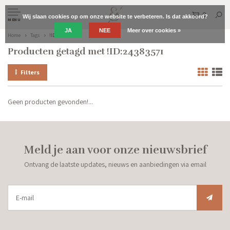
0
Wij slaan cookies op om onze website te verbeteren. Is dat akkoord?
MENU
JA
NEE
Meer over cookies »
Home
Tags
!ID:24383571
Producten getagd met !ID:24383571
Filters
Geen producten gevonden!...
Meld je aan voor onze nieuwsbrief
Ontvang de laatste updates, nieuws en aanbiedingen via email