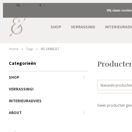
NL
€
Wij slaan cooki
SHOP
VERRASSING!
INTERIEURADV
Home
Tags
!ID:24383217
Producten
Categorieën
SHOP
Nieuwste producten
VERRASSING!
INTERIEURADVIES
Geen producten gevo
ABOUT