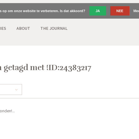
es op om onze website te verbeteren. Is dat akkoord?
JA
NEE
Mee
IES
ABOUT
THE JOURNAL
 getagd met !ID:24383217
nden!...