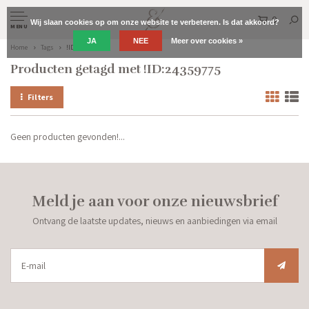
0
Wij slaan cookies op om onze website te verbeteren. Is dat akkoord?
MENU
JA
NEE
Meer over cookies »
Home
Tags
!ID:24359775
Producten getagd met !ID:24359775
Filters
Geen producten gevonden!...
Meld je aan voor onze nieuwsbrief
Ontvang de laatste updates, nieuws en aanbiedingen via email