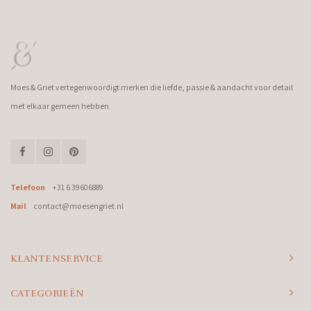
Moes & Griet vertegenwoordigt merken die liefde, passie & aandacht voor detail
met elkaar gemeen hebben.
Telefoon
+31 6 39606889
Mail
contact@moesengriet.nl
KLANTENSERVICE
CATEGORIEËN