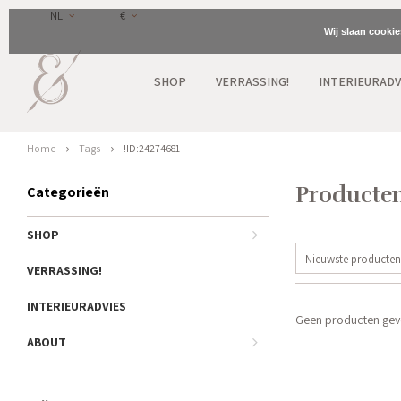
NL
€
Wij slaan cooki
SHOP
VERRASSING!
INTERIEURADV
Home
Tags
!ID:24274681
Producten
Categorieën
SHOP
Nieuwste producten
VERRASSING!
INTERIEURADVIES
Geen producten gevo
ABOUT