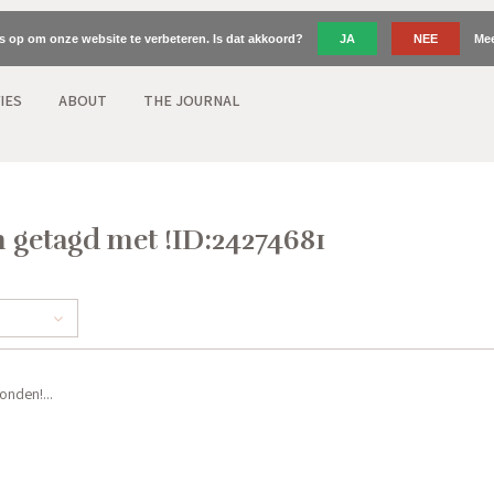
es op om onze website te verbeteren. Is dat akkoord?
JA
NEE
Mee
IES
ABOUT
THE JOURNAL
 getagd met !ID:24274681
nden!...