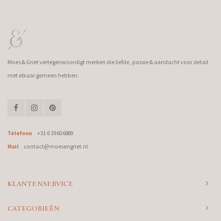
Moes & Griet vertegenwoordigt merken die liefde, passie & aandacht voor detail
met elkaar gemeen hebben.
Telefoon
+31 6 39606889
Mail
contact@moesengriet.nl
KLANTENSERVICE
CATEGORIEËN