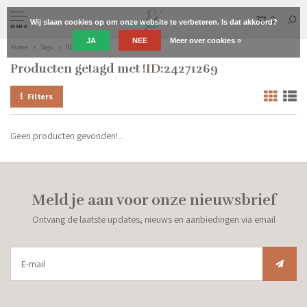
0
Wij slaan cookies op om onze website te verbeteren. Is dat akkoord?
MENU
JA
NEE
Meer over cookies »
Home
Tags
!ID:24271269
Producten getagd met !ID:24271269
Filters
Geen producten gevonden!...
Meld je aan voor onze nieuwsbrief
Ontvang de laatste updates, nieuws en aanbiedingen via email