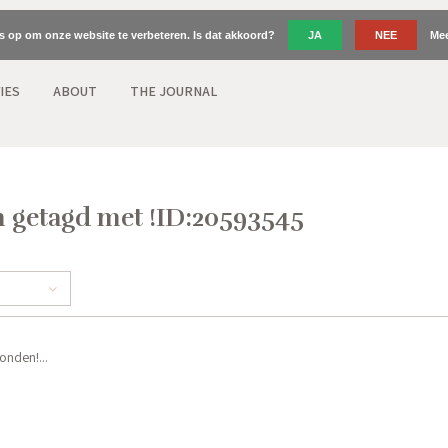
es op om onze website te verbeteren. Is dat akkoord?
JA
NEE
Mee
IES
ABOUT
THE JOURNAL
 getagd met !ID:20593545
nden!...