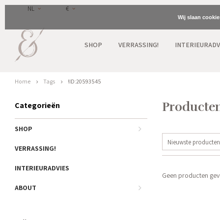
NL
€
Wij slaan cooki
SHOP
VERRASSING!
INTERIEURADV
Home
Tags
!ID:20593545
Producten
Categorieën
SHOP
Nieuwste producten
VERRASSING!
INTERIEURADVIES
Geen producten gevo
ABOUT