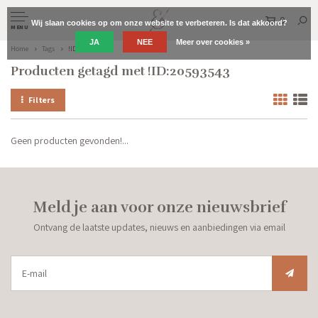
0
Wij slaan cookies op om onze website te verbeteren. Is dat akkoord?
MENU
JA
NEE
Meer over cookies »
Home
Tags
!ID:20593543
Producten getagd met !ID:20593543
Filters
Geen producten gevonden!...
Meld je aan voor onze nieuwsbrief
Ontvang de laatste updates, nieuws en aanbiedingen via email