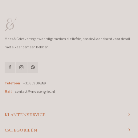
Moes & Griet vertegenwoordigt merken die liefde, passie & aandacht voor detail
met elkaar gemeen hebben.
Telefoon
+31 6 39606889
Mail
contact@moesengriet.nl
KLANTENSERVICE
CATEGORIEËN