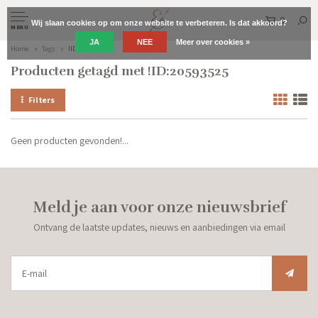
0
Wij slaan cookies op om onze website te verbeteren. Is dat akkoord?
MENU
JA
NEE
Meer over cookies »
Home
Tags
!ID:20593525
Producten getagd met !ID:20593525
Filters
Geen producten gevonden!...
Meld je aan voor onze nieuwsbrief
Ontvang de laatste updates, nieuws en aanbiedingen via email