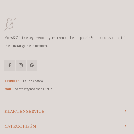
Moes & Griet vertegenwoordigt merken die liefde, passie & aandacht voor detail
met elkaar gemeen hebben.
Telefoon
+31 6 39606889
Mail
contact@moesengriet.nl
KLANTENSERVICE
CATEGORIEËN