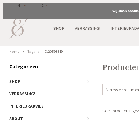
NL
€
Wij slaan cooki
SHOP
VERRASSING!
INTERIEURADV
Home
Tags
!ID:20593319
Producten
Categorieën
SHOP
Nieuwste producten
VERRASSING!
INTERIEURADVIES
Geen producten gevo
ABOUT