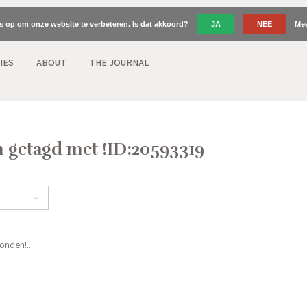
es op om onze website te verbeteren. Is dat akkoord?
JA
NEE
Mee
IES
ABOUT
THE JOURNAL
 getagd met !ID:20593319
nden!...