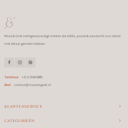
Moes & Griet vertegenwoordigt merken die liefde, passie & aandacht voor detail
met elkaar gemeen hebben.
Telefoon
+31 6 39606889
Mail
contact@moesengriet.nl
KLANTENSERVICE
CATEGORIEËN