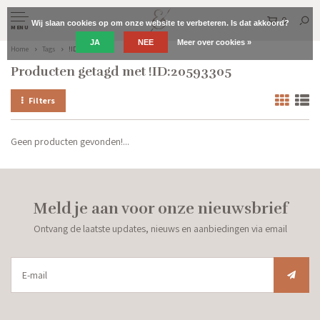
0
Wij slaan cookies op om onze website te verbeteren. Is dat akkoord?
MENU
JA
NEE
Meer over cookies »
Home
Tags
!ID:20593305
Producten getagd met !ID:20593305
Filters
Geen producten gevonden!...
Meld je aan voor onze nieuwsbrief
Ontvang de laatste updates, nieuws en aanbiedingen via email