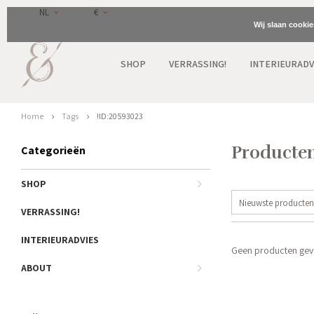
NL
€
Wij slaan cooki
SHOP
VERRASSING!
INTERIEURADV
Home
Tags
!ID:20593023
Producten
Categorieën
SHOP
Nieuwste producten
VERRASSING!
INTERIEURADVIES
Geen producten gevo
ABOUT