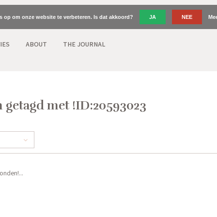
es op om onze website te verbeteren. Is dat akkoord?
JA
NEE
Mee
IES
ABOUT
THE JOURNAL
 getagd met !ID:20593023
nden!...