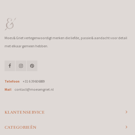
Moes & Griet vertegenwoordigt merken die liefde, passie & aandacht voor detail
met elkaar gemeen hebben.
Telefoon
+31 6 39606889
Mail
contact@moesengriet.nl
KLANTENSERVICE
CATEGORIEËN