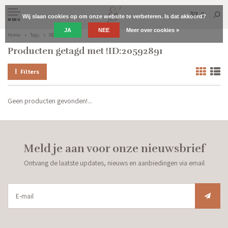
0
Wij slaan cookies op om onze website te verbeteren. Is dat akkoord?
MENU
JA
NEE
Meer over cookies »
Home
Tags
!ID:20592891
Producten getagd met !ID:20592891
Filters
Geen producten gevonden!...
Meld je aan voor onze nieuwsbrief
Ontvang de laatste updates, nieuws en aanbiedingen via email