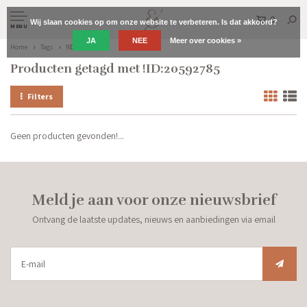
0
Wij slaan cookies op om onze website te verbeteren. Is dat akkoord?
MENU
JA
NEE
Meer over cookies »
Home
Tags
!ID:20592785
Producten getagd met !ID:20592785
Filters
Geen producten gevonden!...
Meld je aan voor onze nieuwsbrief
Ontvang de laatste updates, nieuws en aanbiedingen via email