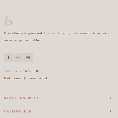
Moes & Griet vertegenwoordigt merken die liefde, passie & aandacht voor detail
met elkaar gemeen hebben.
Telefoon
+31 6 39606889
Mail
contact@moesengriet.nl
KLANTENSERVICE
CATEGORIEËN