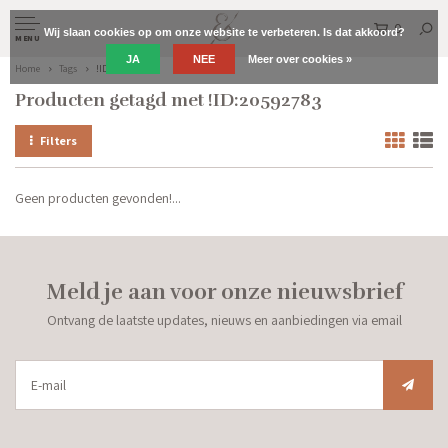
0
Wij slaan cookies op om onze website te verbeteren. Is dat akkoord?
MENU
JA
NEE
Meer over cookies »
Home
Tags
!ID:20592783
Producten getagd met !ID:20592783
Filters
Geen producten gevonden!...
Meld je aan voor onze nieuwsbrief
Ontvang de laatste updates, nieuws en aanbiedingen via email