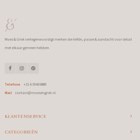
Moes & Griet vertegenwoordigt merken die liefde, passie & aandacht voor detail
met elkaar gemeen hebben.
Telefoon
+31 6 39606889
Mail
contact@moesengriet.nl
KLANTENSERVICE
CATEGORIEËN