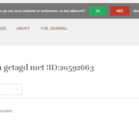
es op om onze website te verbeteren. Is dat akkoord?
JA
NEE
Mee
IES
ABOUT
THE JOURNAL
 getagd met !ID:20592663
nden!...