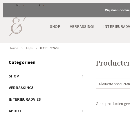
NL
€
Wij slaan cooki
SHOP
VERRASSING!
INTERIEURADV
Home
Tags
!ID:20592663
Producten
Categorieën
SHOP
Nieuwste producten
VERRASSING!
INTERIEURADVIES
Geen producten gevo
ABOUT