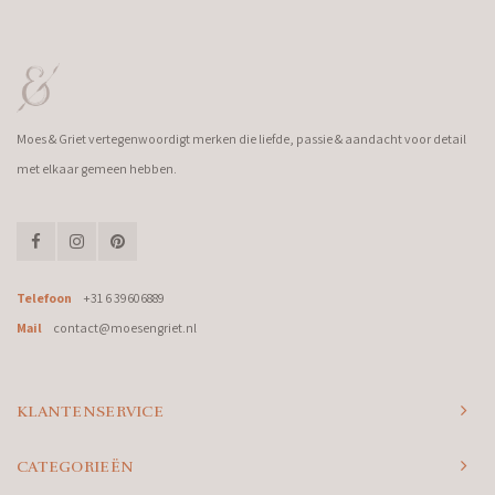
Moes & Griet vertegenwoordigt merken die liefde, passie & aandacht voor detail
met elkaar gemeen hebben.
Telefoon
+31 6 39606889
Mail
contact@moesengriet.nl
KLANTENSERVICE
CATEGORIEËN