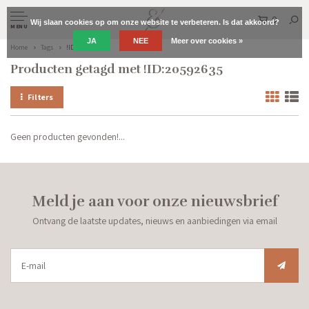
0
Wij slaan cookies op om onze website te verbeteren. Is dat akkoord?
MENU
JA
NEE
Meer over cookies »
Home
Tags
!ID:20592635
Producten getagd met !ID:20592635
Filters
Geen producten gevonden!...
Meld je aan voor onze nieuwsbrief
Ontvang de laatste updates, nieuws en aanbiedingen via email