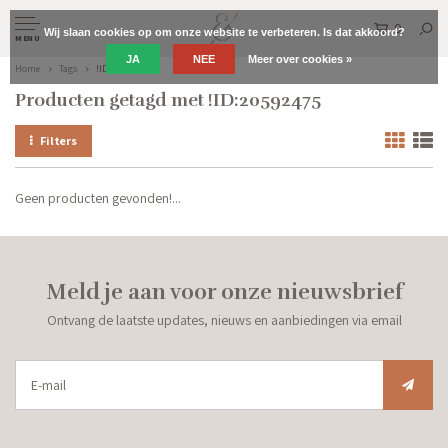
0
Wij slaan cookies op om onze website te verbeteren. Is dat akkoord?
MENU
JA
NEE
Meer over cookies »
Home
Tags
!ID:20592475
Producten getagd met !ID:20592475
Filters
Geen producten gevonden!...
Meld je aan voor onze nieuwsbrief
Ontvang de laatste updates, nieuws en aanbiedingen via email