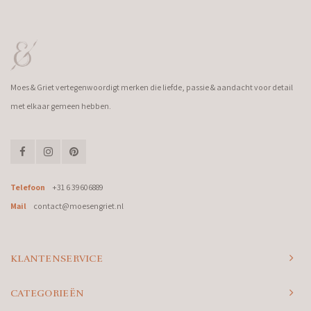
Moes & Griet vertegenwoordigt merken die liefde, passie & aandacht voor detail
met elkaar gemeen hebben.
Telefoon
+31 6 39606889
Mail
contact@moesengriet.nl
KLANTENSERVICE
CATEGORIEËN