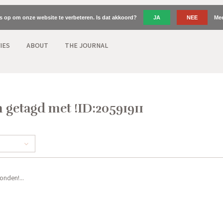
es op om onze website te verbeteren. Is dat akkoord?
JA
NEE
Mee
IES
ABOUT
THE JOURNAL
 getagd met !ID:20591911
nden!...