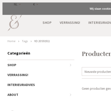
NL
€
Wij slaan cooki
SHOP
VERRASSING!
INTERIEURADV
Home
Tags
!ID:20591911
Producten
Categorieën
SHOP
Nieuwste producten
VERRASSING!
INTERIEURADVIES
Geen producten gevo
ABOUT