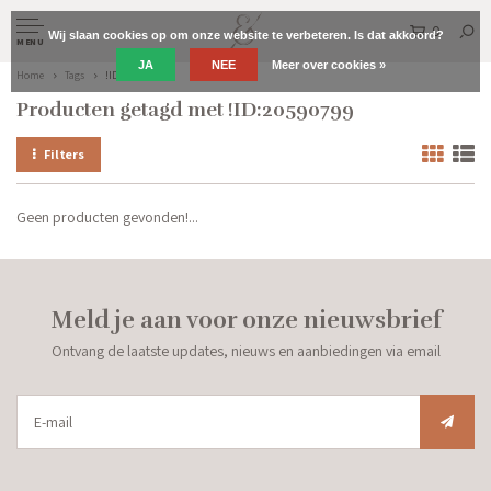
0
Wij slaan cookies op om onze website te verbeteren. Is dat akkoord?
MENU
JA
NEE
Meer over cookies »
Home
Tags
!ID:20590799
Producten getagd met !ID:20590799
Filters
Geen producten gevonden!...
Meld je aan voor onze nieuwsbrief
Ontvang de laatste updates, nieuws en aanbiedingen via email