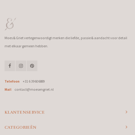
Moes & Griet vertegenwoordigt merken die liefde, passie & aandacht voor detail
met elkaar gemeen hebben.
Telefoon
+31 6 39606889
Mail
contact@moesengriet.nl
KLANTENSERVICE
CATEGORIEËN