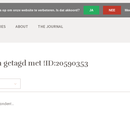
es op om onze website te verbeteren. Is dat akkoord?
JA
NEE
Mee
IES
ABOUT
THE JOURNAL
 getagd met !ID:20590353
nden!...