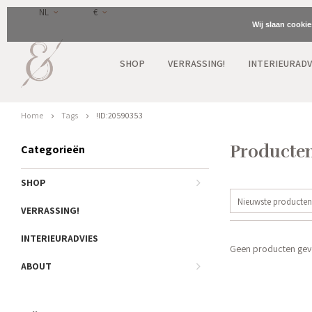
NL
€
Wij slaan cooki
SHOP
VERRASSING!
INTERIEURADV
Home
Tags
!ID:20590353
Producten
Categorieën
SHOP
Nieuwste producten
VERRASSING!
INTERIEURADVIES
Geen producten gevo
ABOUT